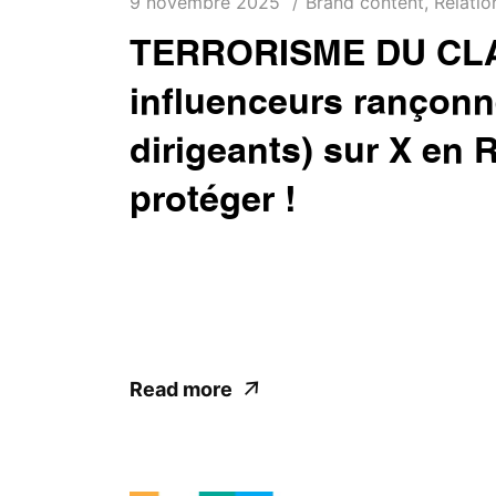
9 novembre 2025
Brand content
,
Relatio
TERRORISME DU CLA
influenceurs rançonnen
dirigeants) sur X en
protéger !
Dans un monde où un tweet peut faire chute
communication politique en RDC sur X (ex-T
faible population active ...
Read more