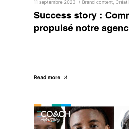
11 septembre 2023
Brand content
,
Créat
Success story : Comm
propulsé notre agen
Il y a cinq ans, lorsque nous avons créé T
de la communication, pleine d'enthousiasm
pour notre marketing. Nous dépendions ...
Read more