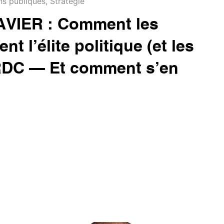
ns publiques
,
Stratégie
VIER : Comment les
t l’élite politique (et les
 RDC – Et comment s’en
r un empire (ou du moins une réputation), la
witter) est un vrai champ de mines. Malgré une