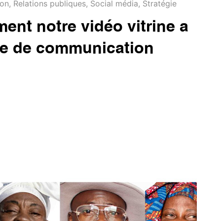
ion
,
Relations publiques
,
Social média
,
Stratégie
ent notre vidéo vitrine a
ce de communication
he Coach Advertising, nous étions une jeune pousse
e et de compétences, mais avec un budget limité