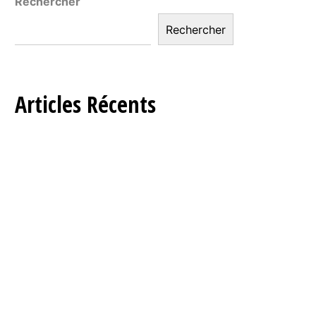
Rechercher
Rechercher
Articles Récents
TERRORISME DU CLAVIER : Comment
les influenceurs rançonnent l’élite
politique (et les dirigeants) sur X en RDC
– Et comment s’en protéger !
Success story : Comment notre vidéo
vitrine a propulsé notre agence de
communication
Psychologie électorale : Comprendre les
7 profils types de l’électorat Kinois
Journaliste ou agence de
communication : qui choisir pour votre
communication ?