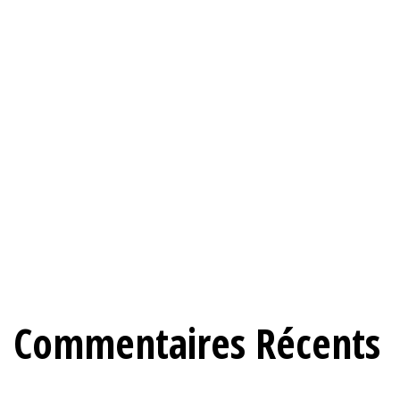
dirigeants) sur X en RDC – Et comment s’en
protéger !
Success story : Comment notre vidéo vitrine a
propulsé notre agence de communication
Psychologie électorale : Comprendre les 7 profils
types de l’électorat Kinois
Journaliste ou agence de communication : qui
choisir pour votre communication ?
« Agissez maintenant : 10 mesures
incontournables pour les candidats à 4 mois des
élections en RDC
Commentaires Récents
Ilunga
sur
Journaliste ou agence de